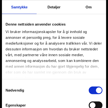
Europas «juvelalder». Renessansens lærde var opptatt med å
Samtykke
Detaljer
Om
beskrive og klassifisere edelstener, og hver farge ble tillagt
bestemte egenskaper, foruten at edelstenene hadde tilknytning
til astrologien.
Denne nettsiden anvender cookies
Motebetonte skiftninger har bestemt Europas bruk av edelstener
Vi bruker informasjonskapsler for å gi innhold og
i smykkekunsten, hver edelsten har hatt sin glansperiode.
annonser et personlig preg, for å levere sosiale
Middelalderen priste karfunkelens dyprøde glans, smaragden
mediefunksjoner og for å analysere trafikken vår. Vi deler
preget smykkene på slutten av 1500-tallet, ametyst var på
dessuten informasjon om hvordan du bruker nettstedet
moten omkr. 1850, safiren og diamanten har dominert siden
vårt, med partnerne våre innen sosiale medier,
slutten av 1800-tallet. Perler har beholdt sin posisjon siden
annonsering og analysearbeid, som kan kombinere den
antikken.
med annen informasjon du har gjort tilgjengelig for dem,
eller som de har samlet inn gjennom din bruk av
tjenestene deres.
Samtykkevalg
Nødvendig
Egenskaper