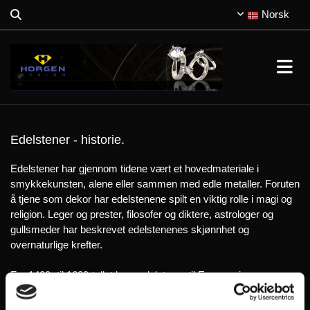
Norsk
Edelstener - historie.
Edelstener har gjennom tidene vært et hovedmateriale i
smykkekunsten, alene eller sammen med edle metaller. Foruten
å tjene som dekor har edelstenene spilt en viktig rolle i magi og
religion. Leger og prester, filosofer og diktere, astrologer og
gullsmeder har beskrevet edelstenenes skjønnhet og
overnaturlige krefter.
Fra 1400- til 1600-tallet kom edelstener til Europa gjennom
handelen på India, Kina og arabiske land, og renessansens
drakter var ofte helt oversådd med edelstener. 1500-tallet er