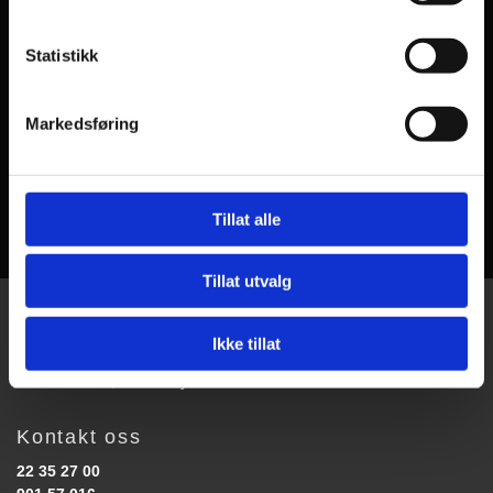
Statistikk
Markedsføring
Tillat alle
Tillat utvalg
Ikke tillat
Horgen Design AS
Postboks 122, 3529 Røyse
Kontakt oss
22 35 27 00