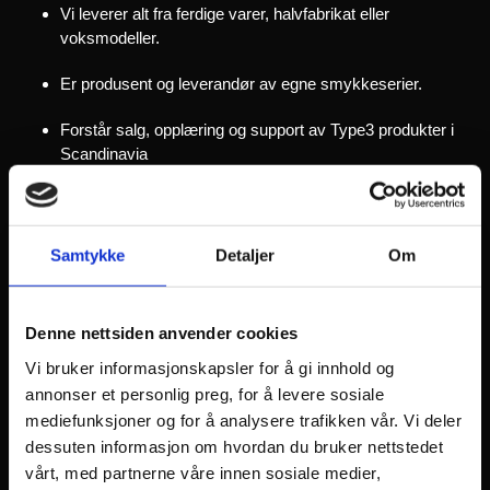
Vi leverer alt fra ferdige varer, halvfabrikat eller
voksmodeller.
Er produsent og leverandør av egne smykkeserier.
Forstår salg, opplæring og support av Type3 produkter i
Scandinavia
Avholder jevnlig online demo av 3Design CAD
Interessert i CAD? Prøv ut vår "Try & Buy" pakke.
Samtykke
Detaljer
Om
Trenger hjelp til et oppdrag?
Denne nettsiden anvender cookies
Første gangs prøve for nye kunder fram til rendret bilde er
gratis
Vi bruker informasjonskapsler for å gi innhold og
annonser et personlig preg, for å levere sosiale
Start med å åpne PDF "Betingelser"
mediefunksjoner og for å analysere trafikken vår. Vi deler
dessuten informasjon om hvordan du bruker nettstedet
Prislistene under er førproduksjon betaversjoner
vårt, med partnerne våre innen sosiale medier,